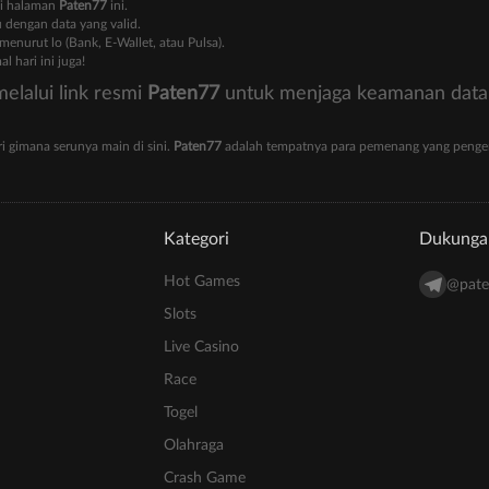
 di halaman
Paten77
ini.
 dengan data yang valid.
nurut lo (Bank, E-Wallet, atau Pulsa).
 hari ini juga!
elalui link resmi
Paten77
untuk menjaga keamanan data a
i gimana serunya main di sini.
Paten77
adalah tempatnya para pemenang yang pengen
Kategori
Dukunga
Hot Games
@paten
Slots
Live Casino
Race
Togel
Olahraga
Crash Game