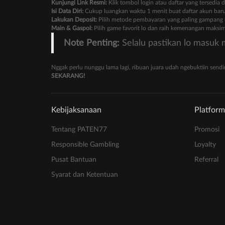
Kunjungi Link Resmi:
Klik tombol login atau daftar yang tersedia
Isi Data Diri:
Cukup luangkan waktu 1 menit buat daftar akun baru
Lakukan Deposit:
Pilih metode pembayaran yang paling gampang me
Main & Gaspol:
Pilih game favorit lo dan raih kemenangan maksimal
Note Penting:
Selalu pastikan lo masuk m
Nggak perlu nunggu lama lagi, ribuan juara udah ngebuktiin sendir
SEKARANG!
Kebijaksanaan
Platform
Tentang PATEN77
Promosi
Responsible Gambling
Loyalty
Pusat Bantuan
Referral
Syarat dan Ketentuan