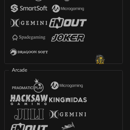
Arcade