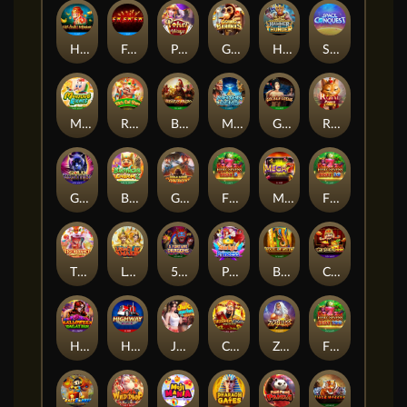
Ho Yeah Monkey
FaFaFa
Poker Ways
Going Bananas Inc
Hammer of Thunder
Space Conquest
Mahjong Riches
Rich Caishen
Brothers kingdom
Mayan Gems
Golden Lotus SE
Royal Paws Maxways
Gold Panther
Brothers Kingdom 2
Gold Rush Cowboys
Fiery Sevens Hot 5
Mega 7
Fiery Sevens Hot 50
Tiger Dance
Legacy of Ramakien
5 Fortune Dragons
Poker Maxways
Book of Myth
Cai Shen 888
Halloween Vacation
Highway Fortune
Juicy Market
Caishen Deluxe Maxways
ZEUS
Fiery Sevens Hot 100