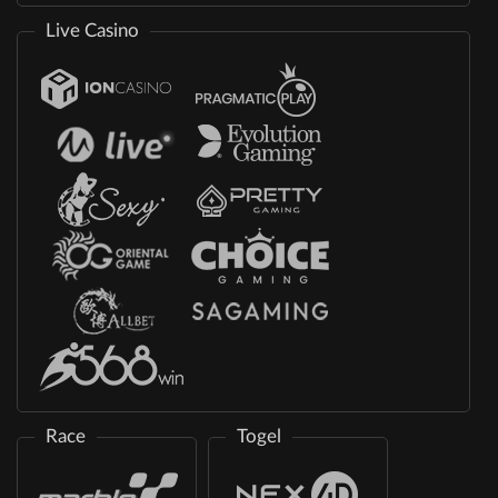
Live Casino
Race
Togel