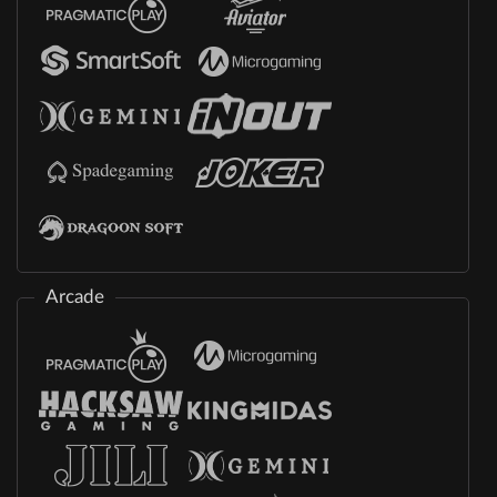
Arcade