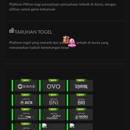
Platform Pilihan bagi perusahaan-perusahaan terbaik di dunia, dengan
pilihan variasi game terbanyak
TARUHAN TOGEL
Platform togel yang menarik dari perusahan terbaik di dunia yang
menawarkan hadiah kemenangan besar