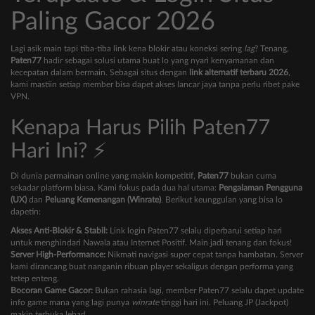
Paling Gacor 2026
Lagi asik main tapi tiba-tiba link kena blokir atau koneksi sering
lag
? Tenang,
Paten77
hadir sebagai solusi utama buat lo yang nyari kenyamanan dan
kecepatan dalam bermain. Sebagai situs dengan
link alternatif terbaru 2026
,
kami mastiin setiap member bisa dapet akses lancar jaya tanpa perlu ribet pake
VPN.
Kenapa Harus Pilih Paten77
Hari Ini? ⚡
Di dunia permainan online yang makin kompetitif,
Paten77
bukan cuma
sekadar platform biasa. Kami fokus pada dua hal utama:
Pengalaman Pengguna
(UX)
dan
Peluang Kemenangan (Winrate)
. Berikut keunggulan yang bisa lo
dapetin:
Akses Anti-Blokir & Stabil:
Link login Paten77 selalu diperbarui setiap hari
untuk menghindari Nawala atau Internet Positif. Main jadi tenang dan fokus!
Server High-Performance:
Nikmati navigasi super cepat tanpa hambatan. Server
kami dirancang buat nanganin ribuan player sekaligus dengan performa yang
tetep enteng.
Bocoran Game Gacor:
Bukan rahasia lagi, member Paten77 selalu dapet update
info game mana yang lagi punya
winrate
tinggi hari ini. Peluang JP (Jackpot)
makin terbuka lebar!