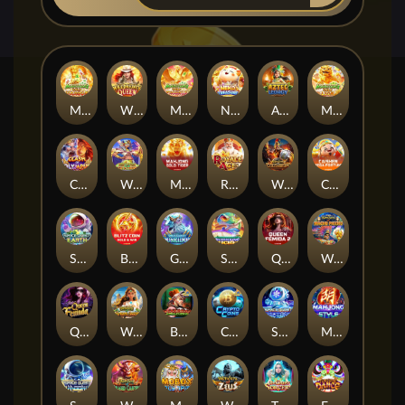
Mahjong Gold: Dragon
Wild Bounty Queen
Mahjong Gold: Phoenix
Neko Treasure
Aztec Legacy
Mahjong Gold: Lion
Clash of Olympus
Wonders of Giza Pyramid
Mahjong Gold: Tiger
Royale Ace
Wonders of Colosseum
CaiShen Mega Fortune
Space Quest: Earth
Blitz Coin: Hold & Win
God's Gambit: Poseidon
Slithering Riches
Queen Femida 2
Wonders of Machu Picchu
Queen Femida
Wonder of Hanging Garden
Bloodmoon Amazonia
Crypto Coin
Space Quest: Neptune
Mahjong Style