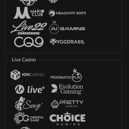
Live Casino