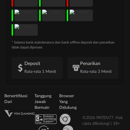
* Selama bank maintenance dan bank offline deposit dan penarikan
tidak dapat diproses
Deposit
Penarikan
Rata-rata 1 Menit
Rata-rata 3 Menit
Bersertifikasi
Tanggung
Browser
Dari
Jawab
Yang
Bermain
Didukung
©2026 PATEN77. Hak
cipta dilindungi | 18+