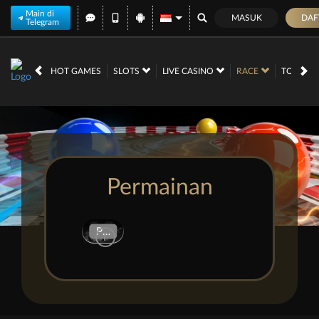
Main di
MASUK
DAF
Telegram
HOT GAMES
SLOTS
LIVE CASINO
RACE
TOGEL
Permainan
i