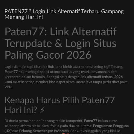
PATEN77 ? Login Link Alternatif Terbaru Gampang
Menang Hari Ini
Paten77: Link Alternatif
Terupdate & Login Situs
Paling Gacor 2026
Lagi asik main tapi tiba-tiba link kena blokir atau koneksi sering
lag
? Tenang,
Paten77
hadir sebagai solusi utama buat lo yang nyari kenyamanan dan
kecepatan dalam bermain. Sebagai situs dengan
link alternatif terbaru 2026
,
kami mastiin setiap member bisa dapet akses lancar jaya tanpa perlu ribet pake
VPN.
Kenapa Harus Pilih Paten77
Hari Ini? ⚡
Di dunia permainan online yang makin kompetitif,
Paten77
bukan cuma
sekadar platform biasa. Kami fokus pada dua hal utama:
Pengalaman Pengguna
(UX)
dan
Peluang Kemenangan (Winrate)
. Berikut keunggulan yang bisa lo