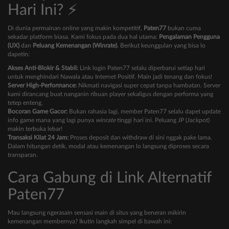
Hari Ini? ⚡
Di dunia permainan online yang makin kompetitif,
Paten77
bukan cuma
sekadar platform biasa. Kami fokus pada dua hal utama:
Pengalaman Pengguna
(UX)
dan
Peluang Kemenangan (Winrate)
. Berikut keunggulan yang bisa lo
dapetin:
Akses Anti-Blokir & Stabil:
Link login Paten77 selalu diperbarui setiap hari
untuk menghindari Nawala atau Internet Positif. Main jadi tenang dan fokus!
Server High-Performance:
Nikmati navigasi super cepat tanpa hambatan. Server
kami dirancang buat nanganin ribuan player sekaligus dengan performa yang
tetep enteng.
Bocoran Game Gacor:
Bukan rahasia lagi, member Paten77 selalu dapet update
info game mana yang lagi punya
winrate
tinggi hari ini. Peluang JP (Jackpot)
makin terbuka lebar!
Transaksi Kilat 24 Jam:
Proses deposit dan withdraw di sini nggak pake lama.
Dalam hitungan detik, modal atau kemenangan lo langsung diproses secara
transparan.
Cara Gabung di Link Alternatif
Paten77
Mau langsung ngerasain sensasi main di situs yang beneran mikirin
kemenangan membernya? Ikutin langkah simpel di bawah ini: