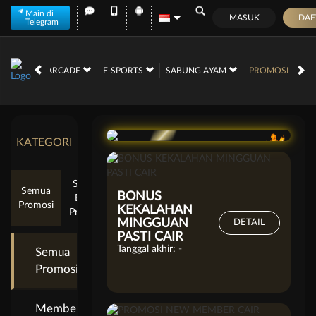
Main di
MASUK
DAF
Telegram
PROMOSI
 GAME
ARCADE
E-SPORTS
SABUNG AYAM
KATEGORI
Semua
Semua
BONUS
Event
Promosi
KEKALAHAN
Provider
MINGGUAN
DETAIL
PASTI CAIR
Tanggal akhir:
-
Semua
Promosi
Member