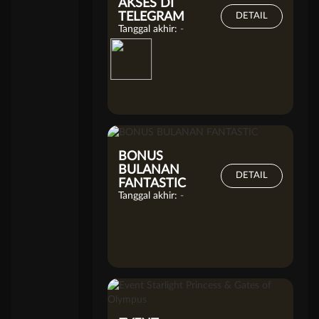
AKSES DI
TELEGRAM
DETAIL
Tanggal akhir:
-
BONUS
BULANAN
DETAIL
FANTASTIC
Tanggal akhir:
-