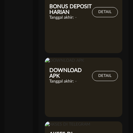
BONUS DEPOSIT
HARIAN
DETAIL
Tanggal akhir:
-
DOWNLOAD
APK
DETAIL
Tanggal akhir:
-