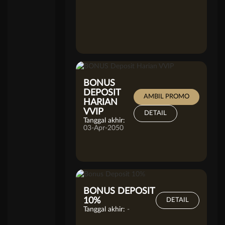
BONUS
DEPOSIT
AMBIL PROMO
HARIAN
VVIP
DETAIL
Tanggal akhir:
03-Apr-2050
BONUS DEPOSIT
10%
DETAIL
Tanggal akhir:
-