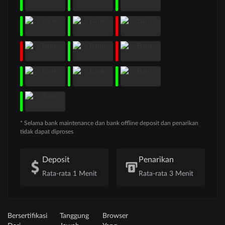
* Selama bank maintenance dan bank offline deposit dan penarikan
tidak dapat diproses
Deposit
Penarikan
Rata-rata 1 Menit
Rata-rata 3 Menit
Bersertifikasi
Tanggung
Browser