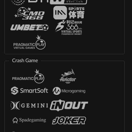
Crash Game