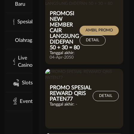
Baru
PROMOSI
NEW
Spesial
MEMBER
CAIR
AMBIL PROMO
LANGSUNG
Olahraga
DETAIL
DIDEPAN
50 + 30 = 80
Tanggal akhir:
Live
04-Apr-2050
Casino
Slots
PROMO SPESIAL
REWARD QRIS
DETAIL
PATEN77
Event
Tanggal akhir:
-