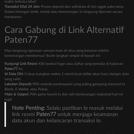
makin terbuka lebar!
Transaksi Kilat 24 Jam:
Proses deposit dan withdraw di sini nggak pake lama.
Dalam hitungan detik, modal atau kemenangan lo langsung diproses secara
transparan.
Cara Gabung di Link Alternatif
Paten77
Mau langsung ngerasain sensasi main di situs yang beneran mikirin
kemenangan membernya? Ikutin langkah simpel di bawah ini:
Kunjungi Link Resmi:
Klik tombol login atau daftar yang tersedia di halaman
Paten77
ini.
Isi Data Diri:
Cukup luangkan waktu 1 menit buat daftar akun baru dengan data
yang valid.
Lakukan Deposit:
Pilih metode pembayaran yang paling gampang menurut lo
(Bank, E-Wallet, atau Pulsa).
Main & Gaspol:
Pilih game favorit lo dan raih kemenangan maksimal hari ini
juga!
Note Penting:
Selalu pastikan lo masuk melalui
link resmi
Paten77
untuk menjaga keamanan
data akun dan kelancaran transaksi lo.