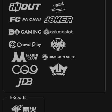
E-Sports