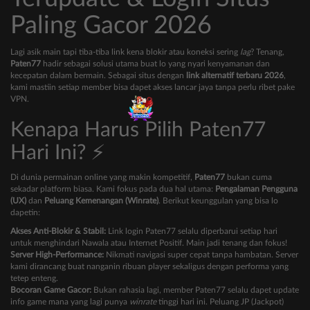
Paling Gacor 2026
Lagi asik main tapi tiba-tiba link kena blokir atau koneksi sering
lag
? Tenang,
Paten77
hadir sebagai solusi utama buat lo yang nyari kenyamanan dan
kecepatan dalam bermain. Sebagai situs dengan
link alternatif terbaru 2026
,
kami mastiin setiap member bisa dapet akses lancar jaya tanpa perlu ribet pake
VPN.
Kenapa Harus Pilih Paten77
Hari Ini? ⚡
Di dunia permainan online yang makin kompetitif,
Paten77
bukan cuma
sekadar platform biasa. Kami fokus pada dua hal utama:
Pengalaman Pengguna
(UX)
dan
Peluang Kemenangan (Winrate)
. Berikut keunggulan yang bisa lo
dapetin:
Akses Anti-Blokir & Stabil:
Link login Paten77 selalu diperbarui setiap hari
untuk menghindari Nawala atau Internet Positif. Main jadi tenang dan fokus!
Server High-Performance:
Nikmati navigasi super cepat tanpa hambatan. Server
kami dirancang buat nanganin ribuan player sekaligus dengan performa yang
tetep enteng.
Bocoran Game Gacor:
Bukan rahasia lagi, member Paten77 selalu dapet update
info game mana yang lagi punya
winrate
tinggi hari ini. Peluang JP (Jackpot)