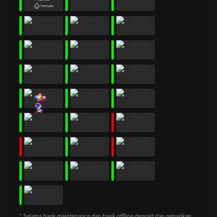
* Selama bank maintenance dan bank offline deposit dan penarikan