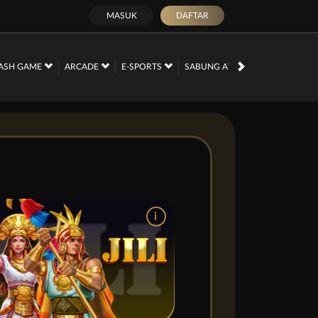
MASUK
DAFTAR
PROMOSI
ASH GAME
ARCADE
E-SPORTS
SABUNG AYAM
i