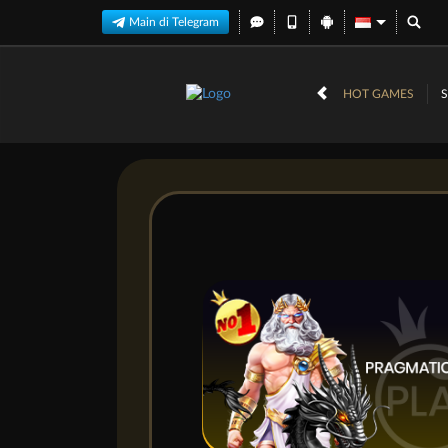
Main di Telegram
HOT GAMES