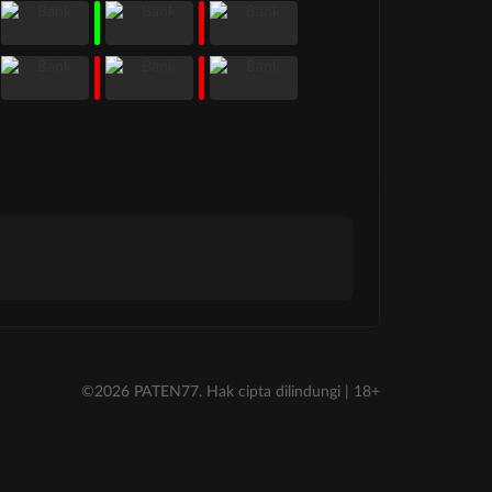
©2026 PATEN77. Hak cipta dilindungi | 18+