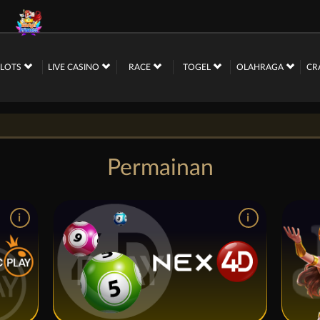
SLOTS
LIVE CASINO
RACE
TOGEL
OLAHRAGA
CR
Permainan
i
i