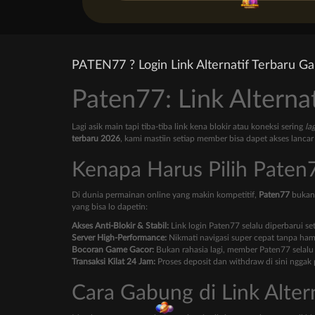
PATEN77 ? Login Link Alternatif Terbaru G
Paten77: Link Alterna
Lagi asik main tapi tiba-tiba link kena blokir atau koneksi sering
la
terbaru 2026
, kami mastiin setiap member bisa dapet akses lancar
Kenapa Harus Pilih Paten7
Di dunia permainan online yang makin kompetitif,
Paten77
bukan 
yang bisa lo dapetin:
Akses Anti-Blokir & Stabil:
Link login Paten77 selalu diperbarui se
Server High-Performance:
Nikmati navigasi super cepat tanpa ham
Bocoran Game Gacor:
Bukan rahasia lagi, member Paten77 selal
Transaksi Kilat 24 Jam:
Proses deposit dan withdraw di sini nggak
Cara Gabung di Link Alter