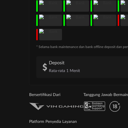
* Selama bank maintenance dan bank offline deposit dan pen
Deposit
Rata-rata 1 Menit
Bersertifikasi Dari
Tanggung Jawab Bermain
Platform Penyedia Layanan