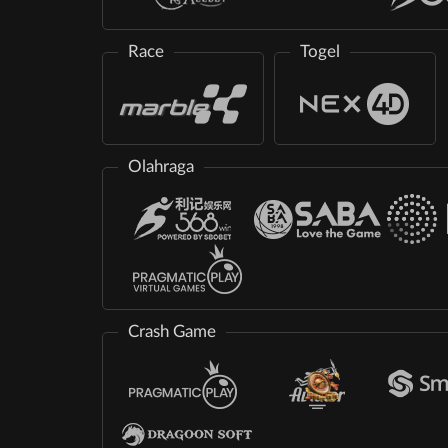
Race
Togel
Olahraga
Crash Game