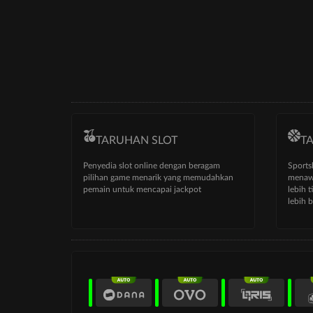
TARUHAN SLOT
T
Penyedia slot online dengan beragam
Sports
pilihan game menarik yang memudahkan
menawa
pemain untuk mencapai jackpot
lebih 
lebih 