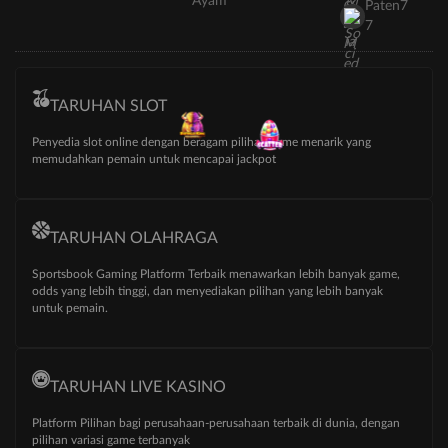
Ayam
Paten7
7
TARUHAN SLOT
Penyedia slot online dengan beragam pilihan game menarik yang
memudahkan pemain untuk mencapai jackpot
TARUHAN OLAHRAGA
Sportsbook Gaming Platform Terbaik menawarkan lebih banyak game,
odds yang lebih tinggi, dan menyediakan pilihan yang lebih banyak
untuk pemain.
TARUHAN LIVE KASINO
Platform Pilihan bagi perusahaan-perusahaan terbaik di dunia, dengan
pilihan variasi game terbanyak