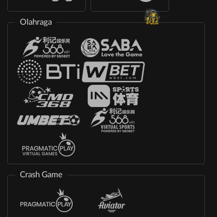
Olahraga
Crash Game