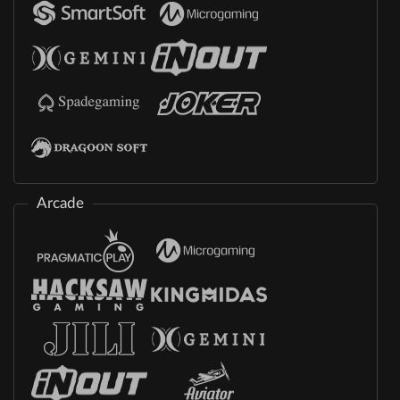
Arcade