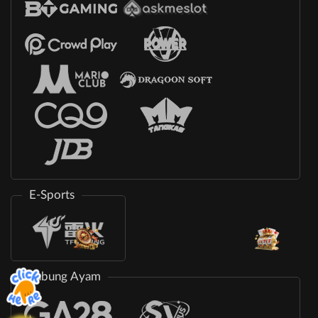
E-Sports
Sabung Ayam