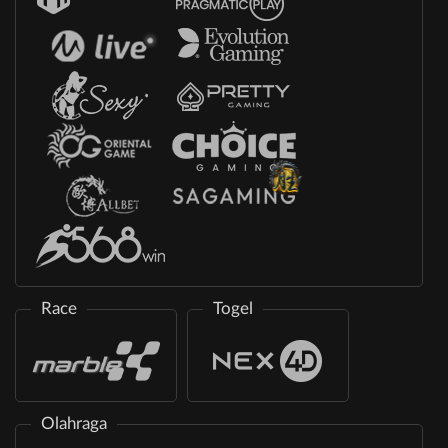
Race
Togel
Olahraga