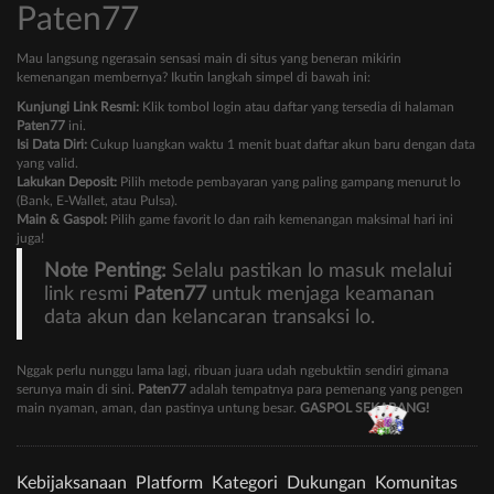
Paten77
Mau langsung ngerasain sensasi main di situs yang beneran mikirin
kemenangan membernya? Ikutin langkah simpel di bawah ini:
Kunjungi Link Resmi:
Klik tombol login atau daftar yang tersedia di halaman
Paten77
ini.
Isi Data Diri:
Cukup luangkan waktu 1 menit buat daftar akun baru dengan data
yang valid.
Lakukan Deposit:
Pilih metode pembayaran yang paling gampang menurut lo
(Bank, E-Wallet, atau Pulsa).
Main & Gaspol:
Pilih game favorit lo dan raih kemenangan maksimal hari ini
juga!
Note Penting:
Selalu pastikan lo masuk melalui
link resmi
Paten77
untuk menjaga keamanan
data akun dan kelancaran transaksi lo.
Nggak perlu nunggu lama lagi, ribuan juara udah ngebuktiin sendiri gimana
serunya main di sini.
Paten77
adalah tempatnya para pemenang yang pengen
main nyaman, aman, dan pastinya untung besar.
GASPOL SEKARANG!
Kebijaksanaan
Platform
Kategori
Dukungan
Komunitas