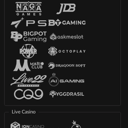
Live Casino