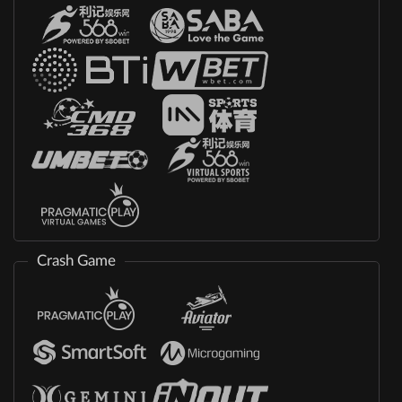
Crash Game