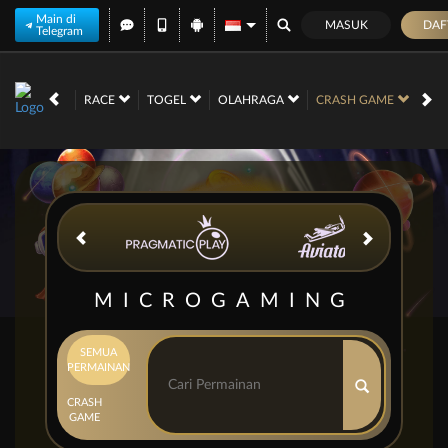
Main di
MASUK
DAF
Telegram
VE CASINO
RACE
TOGEL
OLAHRAGA
CRASH GAME
AR
MICROGAMING
SEMUA
PERMAINAN
CRASH
GAME