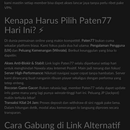
kami mastiin setiap member bisa dapet akses lancar jaya tanpa perlu ribet pake
VPN.
Kenapa Harus Pilih Paten77
Hari Ini? ⚡
Di dunia permainan online yang makin kompetitif,
Paten77
bukan cuma
sekadar platform biasa. Kami fokus pada dua hal utama:
Pengalaman Pengguna
(UX)
dan
Peluang Kemenangan (Winrate)
. Berikut keunggulan yang bisa lo
dapetin:
Akses Anti-Blokir & Stabil:
Link login Paten77 selalu diperbarui setiap hari
untuk menghindari Nawala atau Internet Positif. Main jadi tenang dan fokus!
Server High-Performance:
Nikmati navigasi super cepat tanpa hambatan. Server
kami dirancang buat nanganin ribuan player sekaligus dengan performa yang
tetep enteng.
Bocoran Game Gacor:
Bukan rahasia lagi, member Paten77 selalu dapet update
info game mana yang lagi punya
winrate
tinggi hari ini. Peluang JP (Jackpot)
makin terbuka lebar!
Transaksi Kilat 24 Jam:
Proses deposit dan withdraw di sini nggak pake lama.
Dalam hitungan detik, modal atau kemenangan lo langsung diproses secara
transparan.
Cara Gabung di Link Alternatif