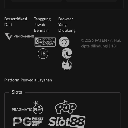
Bersertifikasi
Tanggung
Browser
Dari
Jawab
Yang
Bermain
Didukung
©2026 PATEN77. Hak
cipta dilindungi | 18+
Platform Penyedia Layanan
Slots