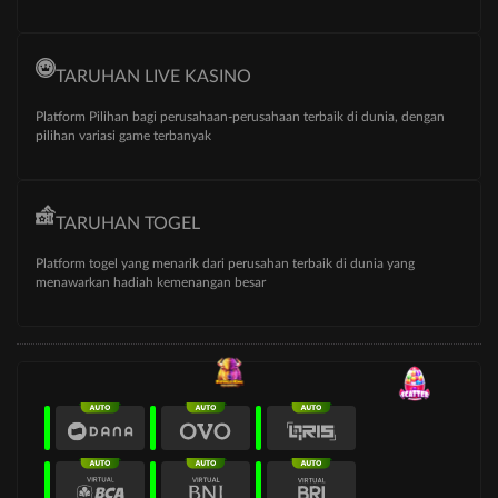
TARUHAN LIVE KASINO
Platform Pilihan bagi perusahaan-perusahaan terbaik di dunia, dengan
pilihan variasi game terbanyak
TARUHAN TOGEL
Platform togel yang menarik dari perusahan terbaik di dunia yang
menawarkan hadiah kemenangan besar