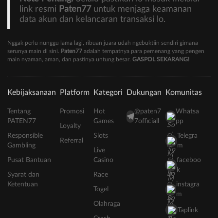
link resmi
Paten77
untuk menjaga keamanan
data akun dan kelancaran transaksi lo.
Nggak perlu nunggu lama lagi, ribuan juara udah ngebuktiin sendiri gimana
serunya main di sini.
Paten77
adalah tempatnya para pemenang yang pengen
main nyaman, aman, dan pastinya untung besar.
GASPOL SEKARANG!
Kebijaksanaan
Platform
Kategori
Dukungan
Komunitas
Tentang
Promosi
Hot
@paten7
Whatsa
PATEN77
Games
7officiall
pp
Loyalty
Responsible
Slots
Telegra
Referral
Gambling
m
Live
Pusat Bantuan
Casino
faceboo
k
Syarat dan
Race
Ketentuan
instagra
Togel
m
Olahraga
Taplink