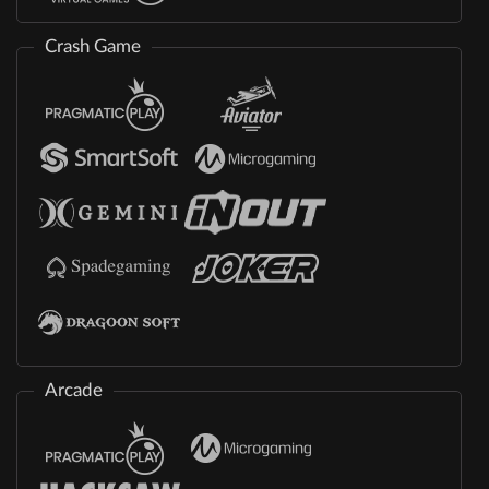
Crash Game
Arcade