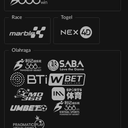
Race
Togel
Olahraga