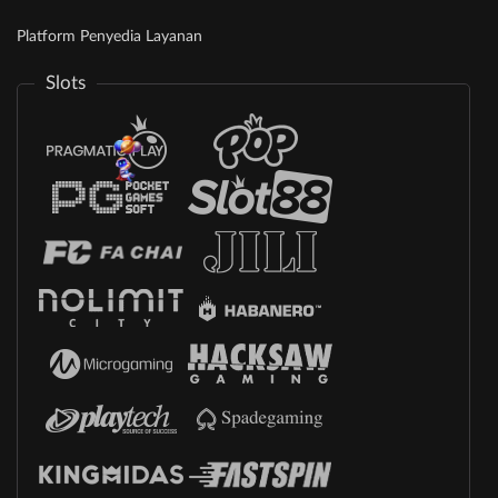
Platform Penyedia Layanan
Slots