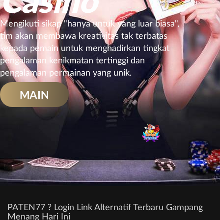
Casino
Mengikuti sikap "hanya untuk yang luar biasa",
tim akan membawa kreativitas tak terbatas
kepada pemain untuk menghadirkan tingkat
pengalaman kenikmatan tertinggi dan
pengalaman permainan yang unik.
MAIN
PATEN77 ? Login Link Alternatif Terbaru Gampang
Menang Hari Ini