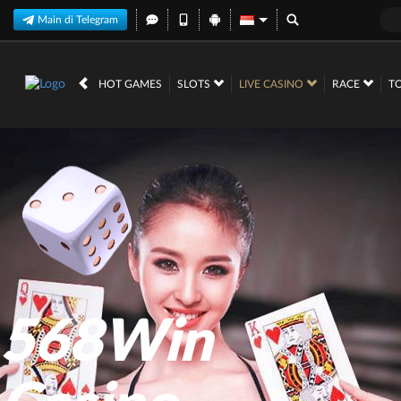
Main di Telegram
HOT GAMES
SLOTS
LIVE CASINO
RACE
T
568Win