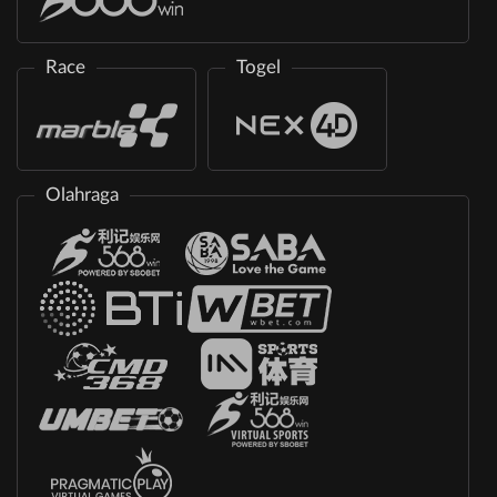
Race
Togel
Olahraga