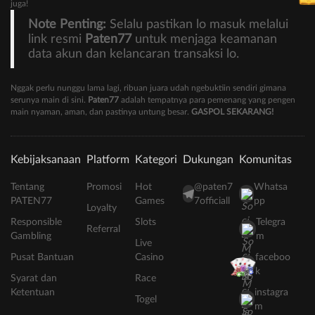
juga!
Note Penting:
Selalu pastikan lo masuk melalui
link resmi
Paten77
untuk menjaga keamanan
data akun dan kelancaran transaksi lo.
Nggak perlu nunggu lama lagi, ribuan juara udah ngebuktiin sendiri gimana
serunya main di sini.
Paten77
adalah tempatnya para pemenang yang pengen
main nyaman, aman, dan pastinya untung besar.
GASPOL SEKARANG!
Kebijaksanaan
Platform
Kategori
Dukungan
Komunitas
Tentang
Promosi
Hot
@paten7
Whatsa
PATEN77
Games
7officiall
pp
Loyalty
Responsible
Slots
Telegra
Referral
Gambling
m
Live
Pusat Bantuan
Casino
faceboo
k
Syarat dan
Race
Ketentuan
instagra
Togel
m