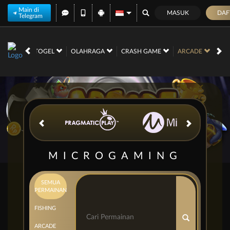
Main di
MASUK
DAF
Telegram
RACE
TOGEL
OLAHRAGA
CRASH GAME
ARCADE
E-
MICROGAMING
SEMUA
PERMAINAN
FISHING
ARCADE