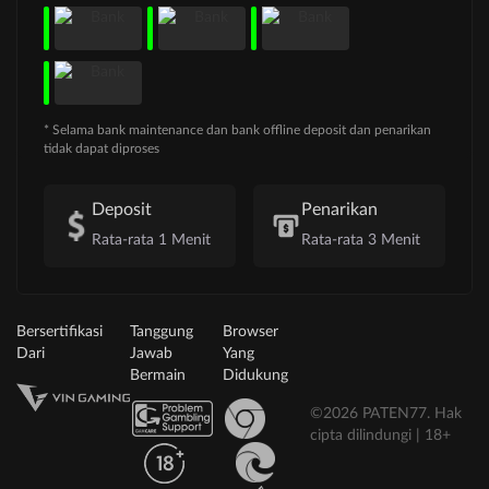
* Selama bank maintenance dan bank offline deposit dan penarikan
tidak dapat diproses
Deposit
Penarikan
Rata-rata 1 Menit
Rata-rata 3 Menit
Bersertifikasi
Tanggung
Browser
Dari
Jawab
Yang
Bermain
Didukung
©2026 PATEN77. Hak
cipta dilindungi | 18+