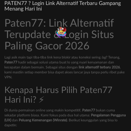
PATEN77 ? Login Link Alternatif Terbaru Gampang
Menang Hari Ini
Paten77: Link Alternatif
Terupdate & Login Situs
Paling Gacor 2026
Lagi asik main tapi tiba-tiba link kena blokir atau koneksi sering
lag
? Tenang,
Paten77
hadir sebagai solusi utama buat lo yang nyari kenyamanan dan
kecepatan dalam bermain. Sebagai situs dengan
link alternatif terbaru 2026
,
kami mastiin setiap member bisa dapet akses lancar jaya tanpa perlu ribet pake
VPN.
Kenapa Harus Pilih Paten77
Hari Ini? ⚡
Di dunia permainan online yang makin kompetitif,
Paten77
bukan cuma
sekadar platform biasa. Kami fokus pada dua hal utama:
Pengalaman Pengguna
(UX)
dan
Peluang Kemenangan (Winrate)
. Berikut keunggulan yang bisa lo
dapetin: