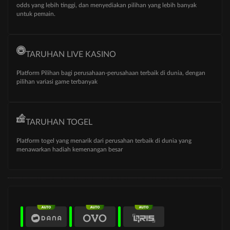
odds yang lebih tinggi, dan menyediakan pilihan yang lebih banyak
untuk pemain.
TARUHAN LIVE KASINO
Platform Pilihan bagi perusahaan-perusahaan terbaik di dunia, dengan
pilihan variasi game terbanyak
TARUHAN TOGEL
Platform togel yang menarik dari perusahan terbaik di dunia yang
menawarkan hadiah kemenangan besar