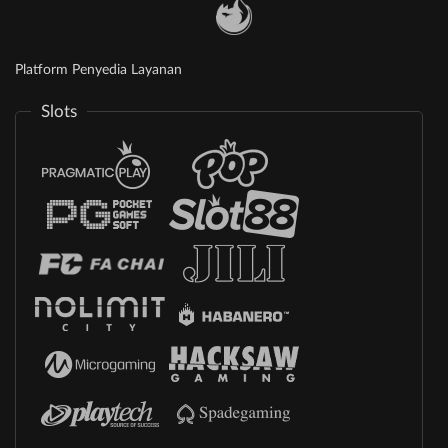
Platform Penyedia Layanan
Slots