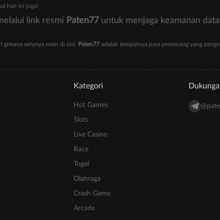
 hari ini juga!
elalui link resmi
Paten77
untuk menjaga keamanan data a
i gimana serunya main di sini.
Paten77
adalah tempatnya para pemenang yang pengen
Kategori
Dukunga
Hot Games
@paten
Slots
Live Casino
Race
Togel
Olahraga
Crash Game
Arcade