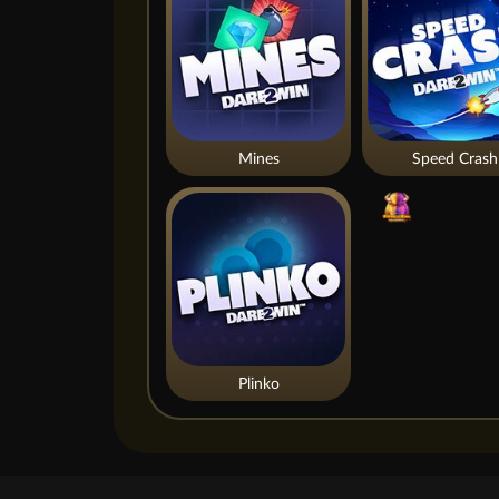
Mines
Speed Crash
Plinko