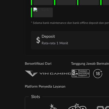
* Selama bank maintenance dan bank offline deposit dan pen
Deposit
Rata-rata 1 Menit
Bersertifikasi Dari
Tanggung Jawab Bermain
Platform Penyedia Layanan
Slots