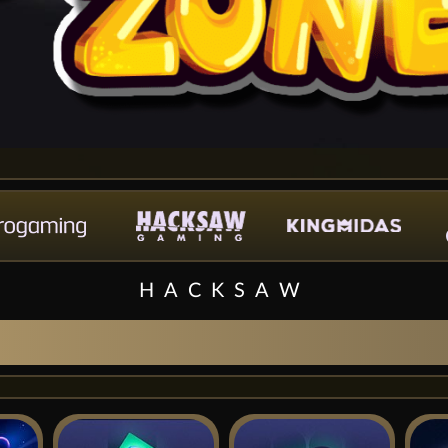
HACKSAW