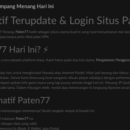
ampang Menang Hari Ini
tif Terupdate & Login Situs 
g
? Tenang,
Paten77
hadir sebagai solusi utama buat lo yang nyari kenyamanan dan ke
 jaya tanpa perlu ribet pake VPN.
7 Hari Ini? ⚡
cuma sekadar platform biasa. Kami fokus pada dua hal utama:
Pengalaman Pengguna
tiap hari untuk menghindari Nawala atau Internet Positif. Main jadi tenang dan fokus!
batan. Server kami dirancang buat nanganin ribuan player sekaligus dengan performa
u dapet update info game mana yang lagi punya
winrate
tinggi hari ini. Peluang JP (Jac
 pake lama. Dalam hitungan detik, modal atau kemenangan lo langsung diproses secara
natif Paten77
in kemenangan membernya? Ikutin langkah simpel di bawah ini:
 di halaman
Paten77
ini.
 dengan data yang valid.
nurut lo (Bank, E-Wallet, atau Pulsa).