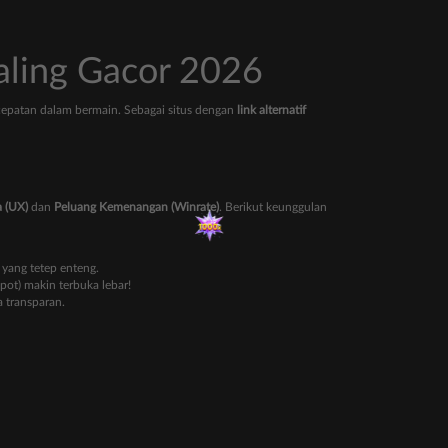
Paling Gacor 2026
cepatan dalam bermain. Sebagai situs dengan
link alternatif
 (UX)
dan
Peluang Kemenangan (Winrate)
. Berikut keunggulan
 yang tetep enteng.
kpot) makin terbuka lebar!
 transparan.