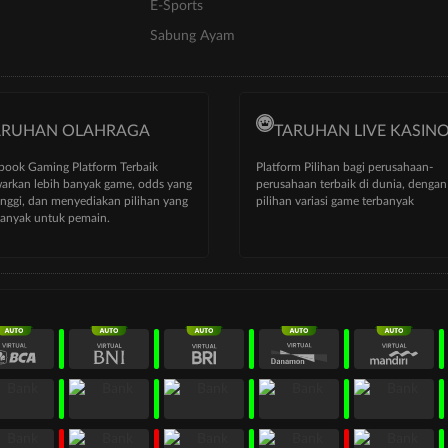
E-Sports
Sabung Ayam
ARUHAN OLAHRAGA
TARUHAN LIVE KASIN
book Gaming Platform Terbaik
Platform Pilihan bagi perusahaan-
rkan lebih banyak game, odds yang
perusahaan terbaik di dunia, dengan
tinggi, dan menyediakan pilihan yang
pilihan variasi game terbanyak
banyak untuk pemain.