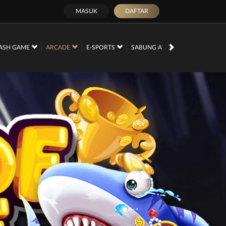
MASUK
DAFTAR
PROMOSI
ASH GAME
ARCADE
E-SPORTS
SABUNG AYAM