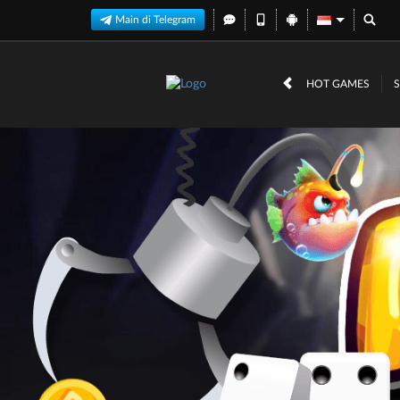
Main di Telegram
HOT GAMES