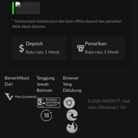
* Selama bank maintenance dan bank offline deposit dan penarikan
tidak dapat diproses
Deposit
Penarikan
Rata-rata 1 Menit
Rata-rata 3 Menit
Bersertifikasi
Tanggung
Browser
Dari
Jawab
Yang
Bermain
Didukung
©2026 PATEN77. Hak
cipta dilindungi | 18+