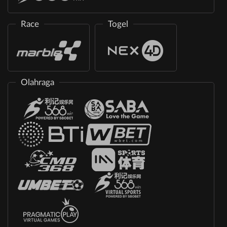
Race
Togel
Olahraga