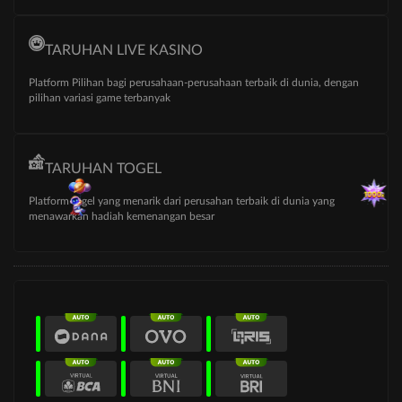
TARUHAN LIVE KASINO
Platform Pilihan bagi perusahaan-perusahaan terbaik di dunia, dengan
pilihan variasi game terbanyak
TARUHAN TOGEL
Platform togel yang menarik dari perusahan terbaik di dunia yang
menawarkan hadiah kemenangan besar