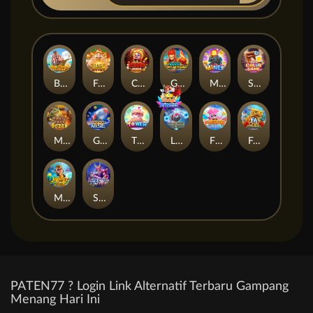
BAO CHUAN FISHING
FA CHAI DOZER
CIRCUS DOZER
Gods Fortune Fishing
MINES
SUPER COLOR GAME
MONEY TREE DOZER
Go Go Rise
TOWER
LIGHTNING BOMB
FIERCE FISHING
FA CHAI FISHING
MONKEY KING FISHING
STAR HUNTER
PATEN77 ? Login Link Alternatif Terbaru Gampang
Menang Hari Ini