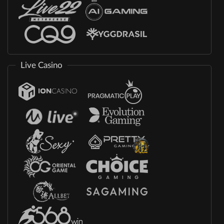
Live Casino