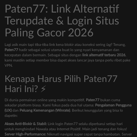
Paten77: Link Alternatif
Terupdate & Login Situs
Paling Gacor 2026
Lagi asik main tapi tiba-tiba link kena blokir atau koneksi sering
lag
? Tenang,
Paten77
hadir sebagai solusi utama buat lo yang nyari kenyamanan dan
kecepatan dalam bermain. Sebagai situs dengan
link alternatif terbaru 2026
,
kami mastiin setiap member bisa dapet akses lancar jaya tanpa perlu ribet pake
VPN.
Kenapa Harus Pilih Paten77
Hari Ini? ⚡
Di dunia permainan online yang makin kompetitif,
Paten77
bukan cuma
sekadar platform biasa. Kami fokus pada dua hal utama:
Pengalaman Pengguna
(UX)
dan
Peluang Kemenangan (Winrate)
. Berikut keunggulan yang bisa lo
dapetin:
Akses Anti-Blokir & Stabil:
Link login Paten77 selalu diperbarui setiap hari
untuk menghindari Nawala atau Internet Positif. Main jadi tenang dan fokus!
Server High-Performance:
Nikmati navigasi super cepat tanpa hambatan. Server