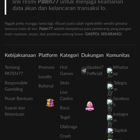
link resmi
Paten77
untuk menjaga keamanan
data akun dan kelancaran transaksi lo.
Nggak perlu nunggu lama lagi, ribuan juara udah ngebuktiin sendiri gimana
serunya main di sini.
Paten77
adalah tempatnya para pemenang yang pengen
main nyaman, aman, dan pastinya untung besar.
GASPOL SEKARANG!
Kebijaksanaan
Platform
Kategori
Dukungan
Komunitas
Tentang
Promosi
Hot
@paten7
Whatsa
PATEN77
Games
7officiall
pp
Loyalty
Responsible
Slots
Telegra
Referral
Gambling
m
Live
Pusat Bantuan
Casino
faceboo
k
Syarat dan
Race
Ketentuan
instagra
Togel
m
Olahraga
Taplink
Crash