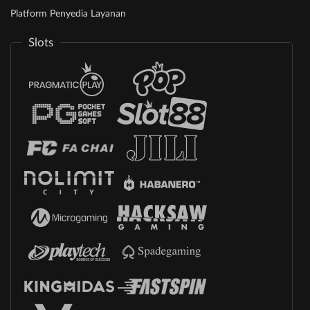
Platform Penyedia Layanan
Slots