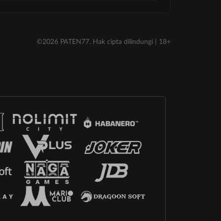
©2026 PATEN77. Hak cipta dilindungi | 18+