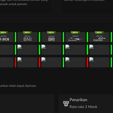
banyak untuk pemain.
arikan tidak dapat diproses
Penarikan
Rata-rata 3 Menit