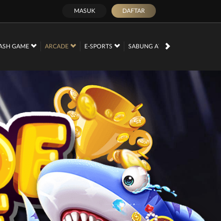
MASUK
DAFTAR
PROMOSI
ASH GAME
ARCADE
E-SPORTS
SABUNG AYAM