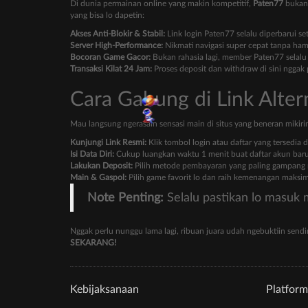
Di dunia permainan online yang makin kompetitif,
Paten77
bukan 
yang bisa lo dapetin:
Akses Anti-Blokir & Stabil:
Link login Paten77 selalu diperbarui se
Server High-Performance:
Nikmati navigasi super cepat tanpa ham
Bocoran Game Gacor:
Bukan rahasia lagi, member Paten77 selal
Transaksi Kilat 24 Jam:
Proses deposit dan withdraw di sini nggak
Cara Gabung di Link Alter
Mau langsung ngerasain sensasi main di situs yang beneran mikir
Kunjungi Link Resmi:
Klik tombol login atau daftar yang tersedia
Isi Data Diri:
Cukup luangkan waktu 1 menit buat daftar akun baru
Lakukan Deposit:
Pilih metode pembayaran yang paling gampang me
Main & Gaspol:
Pilih game favorit lo dan raih kemenangan maksimal
Note Penting:
Selalu pastikan lo masuk m
Nggak perlu nunggu lama lagi, ribuan juara udah ngebuktiin sendir
SEKARANG!
Kebijaksanaan
Platform