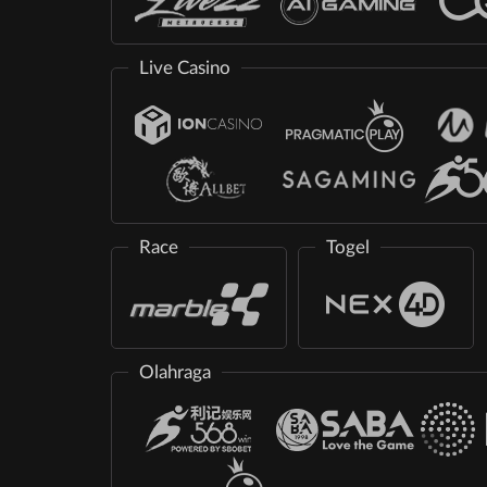
Live Casino
Race
Togel
Olahraga