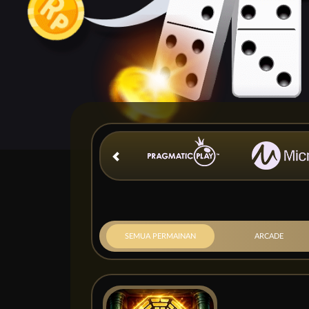
SEMUA PERMAINAN
ARCADE