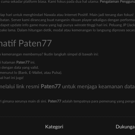
cuma sekadar platform biasa. Kami fokus pada dua hal utama:
Pengalaman Pengguna
tiap hari untuk menghindari Nawala atau Internet Positif. Main jadi tenang dan fokus!
batan. Server kami dirancang buat nanganin ribuan player sekaligus dengan performa
u dapet update info game mana yang lagi punya
winrate
tinggi hari ini. Peluang JP (Jac
 pake lama. Dalam hitungan detik, modal atau kemenangan lo langsung diproses secara
natif Paten77
in kemenangan membernya? Ikutin langkah simpel di bawah ini:
 di halaman
Paten77
ini.
 dengan data yang valid.
nurut lo (Bank, E-Wallet, atau Pulsa).
 hari ini juga!
elalui link resmi
Paten77
untuk menjaga keamanan data a
i gimana serunya main di sini.
Paten77
adalah tempatnya para pemenang yang pengen
Kategori
Dukunga