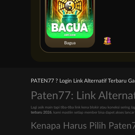
Bagua
PATEN77 ? Login Link Alternatif Terbaru G
Paten77: Link Alterna
Lagi asik main tapi tiba-tiba link kena blokir atau koneksi sering
la
terbaru 2026
, kami mastiin setiap member bisa dapet akses lancar
Kenapa Harus Pilih Paten7