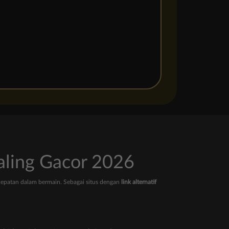
Paling Gacor 2026
cepatan dalam bermain. Sebagai situs dengan
link alternatif