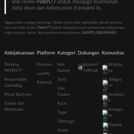
link resmi
Paten77
untuk menjaga keamanan
data akun dan kelancaran transaksi lo.
Nggak perlu nunggu lama lagi, ribuan juara udah ngebuktiin sendiri gimana
serunya main di sini.
Paten77
adalah tempatnya para pemenang yang pengen
main nyaman, aman, dan pastinya untung besar.
GASPOL SEKARANG!
Kebijaksanaan
Platform
Kategori
Dukungan
Komunitas
Tentang
Promosi
Hot
@paten7
Whatsa
PATEN77
Games
7officiall
pp
Loyalty
Responsible
Slots
Telegra
Referral
Gambling
m
Live
Pusat Bantuan
Casino
faceboo
k
Syarat dan
Race
Ketentuan
instagra
Togel
m
Olahraga
Taplink
Crash