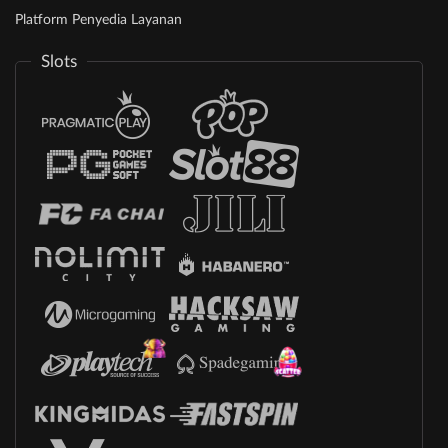
Platform Penyedia Layanan
Slots