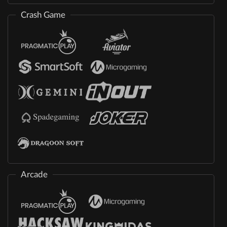
Crash Game
Arcade