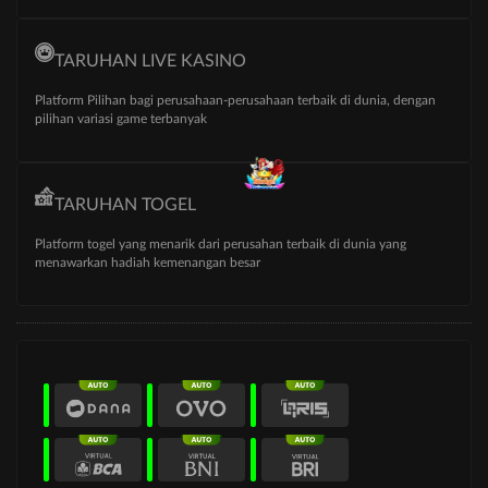
TARUHAN LIVE KASINO
Platform Pilihan bagi perusahaan-perusahaan terbaik di dunia, dengan
pilihan variasi game terbanyak
TARUHAN TOGEL
Platform togel yang menarik dari perusahan terbaik di dunia yang
menawarkan hadiah kemenangan besar