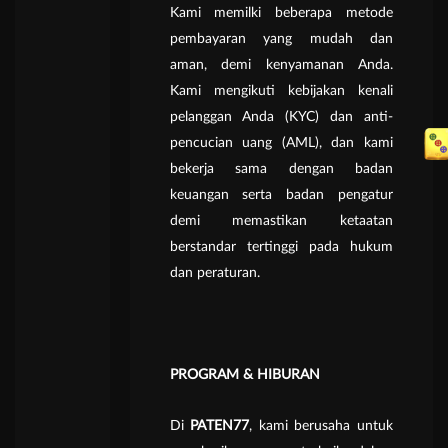
Kami memilki beberapa metode
pembayaran yang mudah dan
aman, demi kenyamanan Anda.
Kami mengikuti kebijakan kenali
pelanggan Anda (KYC) dan anti-
pencucian uang (AML), dan kami
bekerja sama dengan badan
keuangan serta badan pengatur
demi memastikan ketaatan
berstandar tertinggi pada hukum
dan peraturan.
PROGRAM & HIBURAN
Di
PATEN77
, kami berusaha untuk