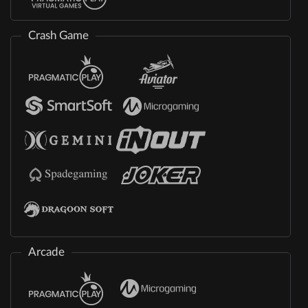
Crash Game
Arcade