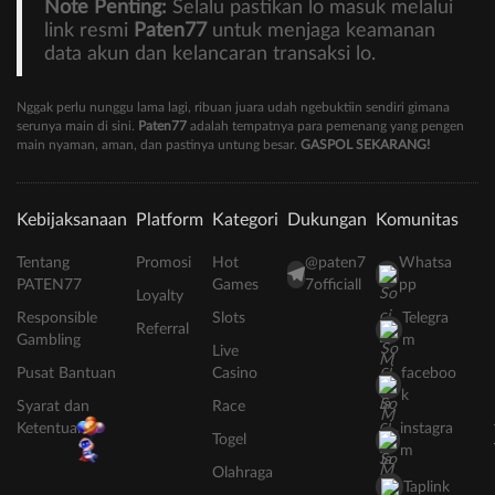
Note Penting:
Selalu pastikan lo masuk melalui
link resmi
Paten77
untuk menjaga keamanan
data akun dan kelancaran transaksi lo.
Nggak perlu nunggu lama lagi, ribuan juara udah ngebuktiin sendiri gimana
serunya main di sini.
Paten77
adalah tempatnya para pemenang yang pengen
main nyaman, aman, dan pastinya untung besar.
GASPOL SEKARANG!
Kebijaksanaan
Platform
Kategori
Dukungan
Komunitas
Tentang
Promosi
Hot
@paten7
Whatsa
PATEN77
Games
7officiall
pp
Loyalty
Responsible
Slots
Telegra
Referral
Gambling
m
Live
Pusat Bantuan
Casino
faceboo
k
Syarat dan
Race
Ketentuan
instagra
Togel
m
Olahraga
Taplink