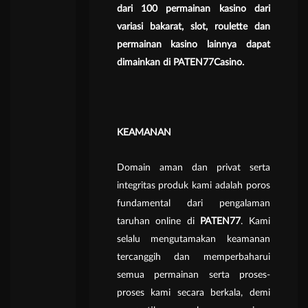
dari 100 permainan kasino dari
variasi bakarat, slot, roulette dan
permainan kasino lainnya dapat
dimainkan di PATEN77Casino.
KEAMANAN
Domain aman dan privat serta
integritas produk kami adalah poros
fundamental dari pengalaman
taruhan online di
PATEN77
. Kami
selalu mengutamakan keamanan
tercanggih dan memperbaharui
semua permainan serta proses-
proses kami secara berkala, demi