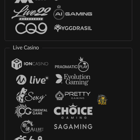
Live Casino