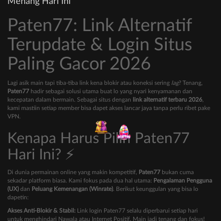
Menang Hari Ini
Paten77: Link Alternatif
Terupdate & Login Situs
Paling Gacor 2026
Lagi asik main tapi tiba-tiba link kena blokir atau koneksi sering
lag
? Tenang,
Paten77
hadir sebagai solusi utama buat lo yang nyari kenyamanan dan
kecepatan dalam bermain. Sebagai situs dengan
link alternatif terbaru 2026
,
kami mastiin setiap member bisa dapet akses lancar jaya tanpa perlu ribet pake
VPN.
Kenapa Harus Pilih Paten77
Hari Ini? ⚡
Di dunia permainan online yang makin kompetitif,
Paten77
bukan cuma
sekadar platform biasa. Kami fokus pada dua hal utama:
Pengalaman Pengguna
(UX)
dan
Peluang Kemenangan (Winrate)
. Berikut keunggulan yang bisa lo
dapetin:
Akses Anti-Blokir & Stabil:
Link login Paten77 selalu diperbarui setiap hari
untuk menghindari Nawala atau Internet Positif. Main jadi tenang dan fokus!