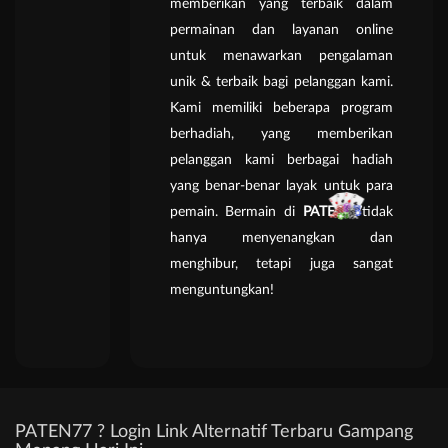
memberikan yang terbaik dalam
permainan dan layanan online
untuk menawarkan pengalaman
unik & terbaik bagi pelanggan kami.
Kami memiliki beberapa program
berhadiah, yang memberikan
pelanggan kami berbagai hadiah
yang benar-benar layak untuk para
pemain. Bermain di
PATEN77
tidak
hanya menyenangkan dan
menghibur, tetapi juga sangat
menguntungkan!
PATEN77 ? Login Link Alternatif Terbaru Gampang