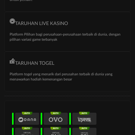
TARUHAN LIVE KASINO
Platform Pilihan bagi perusahaan-perusahaan terbaik di dunia, dengan
pilihan variasi game terbanyak
TARUHAN TOGEL
Platform togel yang menarik dari perusahan terbaik di dunia yang
menawarkan hadiah kemenangan besar