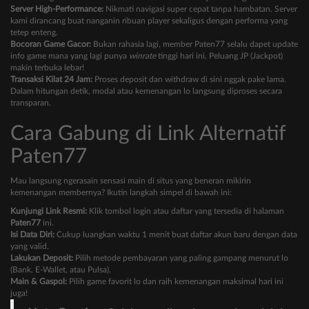
Server High-Performance:
Nikmati navigasi super cepat tanpa hambatan. Server
kami dirancang buat nanganin ribuan player sekaligus dengan performa yang
tetep enteng.
Bocoran Game Gacor:
Bukan rahasia lagi, member Paten77 selalu dapet update
info game mana yang lagi punya
winrate
tinggi hari ini. Peluang JP (Jackpot)
makin terbuka lebar!
Transaksi Kilat 24 Jam:
Proses deposit dan withdraw di sini nggak pake lama.
Dalam hitungan detik, modal atau kemenangan lo langsung diproses secara
transparan.
Cara Gabung di Link Alternatif
Paten77
Mau langsung ngerasain sensasi main di situs yang beneran mikirin
kemenangan membernya? Ikutin langkah simpel di bawah ini:
Kunjungi Link Resmi:
Klik tombol login atau daftar yang tersedia di halaman
Paten77
ini.
Isi Data Diri:
Cukup luangkan waktu 1 menit buat daftar akun baru dengan data
yang valid.
Lakukan Deposit:
Pilih metode pembayaran yang paling gampang menurut lo
(Bank, E-Wallet, atau Pulsa).
Main & Gaspol:
Pilih game favorit lo dan raih kemenangan maksimal hari ini
juga!